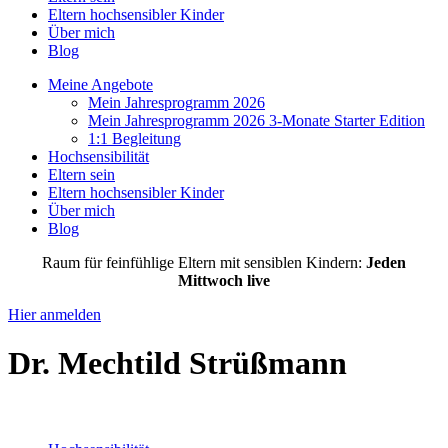
Eltern hochsensibler Kinder
Über mich
Blog
Meine Angebote
Mein Jahresprogramm 2026
Mein Jahresprogramm 2026 3-Monate Starter Edition
1:1 Begleitung
Hochsensibilität
Eltern sein
Eltern hochsensibler Kinder
Über mich
Blog
Raum für feinfühlige Eltern mit sensiblen Kindern:
Jeden
Mittwoch live
Hier anmelden
Dr. Mechtild Strüßmann
Hochsensibilität | Tiefenpsychologie | Friedvolle Elternschaft