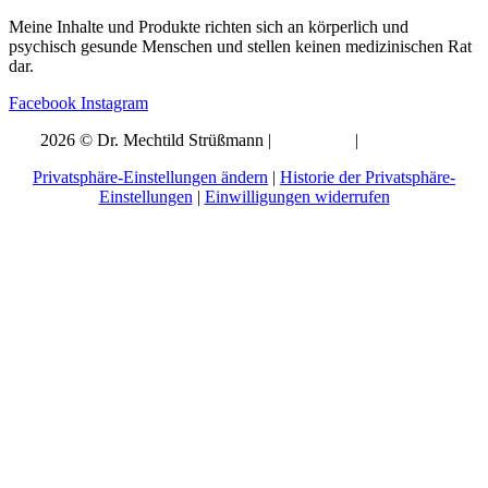
Meine Inhalte und Produkte richten sich an körperlich und
psychisch gesunde Menschen und stellen keinen medizinischen Rat
dar.
Facebook
Instagram
2026 © Dr. Mechtild Strüßmann |
Impressum
|
Datenschutz
Privatsphäre-Einstellungen ändern
|
Historie der Privatsphäre-
Einstellungen
|
Einwilligungen widerrufen
Komm in die Schwindelfrei
Family
Hier kannst du Mitglied werden:
Wenn Du merkst das Konflikte oder Emotionen deinen Alltag
erschweren, dann bist Du hier genau richtig!
Denn hier gibt es etwa 1-2 mal im Monat und kostenlos viele
praxisorientierte Infos und exklusiven Content per E-Mail.