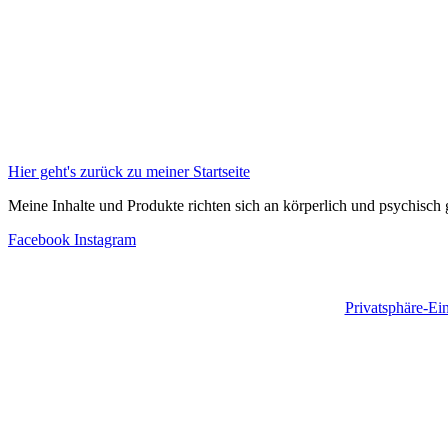
Hier geht's zurück zu meiner Startseite
Meine Inhalte und Produkte richten sich an körperlich und psychisch
Facebook
Instagram
Privatsphäre-Ei
Komm in die Schwindelfrei Fam
Hier kannst du Mitglied werden:
Wenn Du merkst das Konflikte oder Emotionen deinen Alltag erschwer