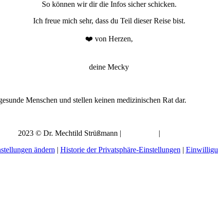
So können wir dir die Infos sicher schicken.
Ich freue mich sehr, dass du Teil dieser Reise bist.
❤️ von Herzen,
deine Mecky
 gesunde Menschen und stellen keinen medizinischen Rat dar.
2023 © Dr. Mechtild Strüßmann |
Impressum
|
Datenschutz
nstellungen ändern
|
Historie der Privatsphäre-Einstellungen
|
Einwillig
ily
en, dann bist Du hier genau richtig!