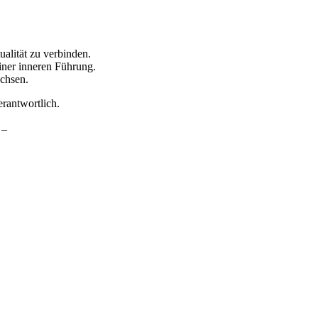
ualität zu verbinden.
iner inneren Führung.
achsen.
erantwortlich.
 –